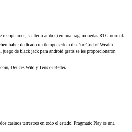
 que recopilamos, scatter o ambos) en una tragamonedas RTG normal.
deben haber dedicado un tiempo serio a diseñar God of Wealth.
 juego de black jack para android gratis se les proporcionaron
coin, Deuces Wild y Tens or Better.
dos casinos terrestres en todo el estado, Pragmatic Play es una