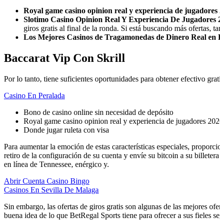
Royal game casino opinion real y experiencia de jugadores
Slotimo Casino Opinion Real Y Experiencia De Jugadores 
giros gratis al final de la ronda. Si está buscando más ofertas,
Los Mejores Casinos de Tragamonedas de Dinero Real en 
Baccarat Vip Con Skrill
Por lo tanto, tiene suficientes oportunidades para obtener efectivo gr
Casino En Peralada
Bono de casino online sin necesidad de depósito
Royal game casino opinion real y experiencia de jugadores 20
Donde jugar ruleta con visa
Para aumentar la emoción de estas características especiales, propor
retiro de la configuración de su cuenta y envíe su bitcoin a su billet
en línea de Tennessee, enérgico y.
Abrir Cuenta Casino Bingo
Casinos En Sevilla De Malaga
Sin embargo, las ofertas de giros gratis son algunas de las mejores 
buena idea de lo que BetRegal Sports tiene para ofrecer a sus fieles