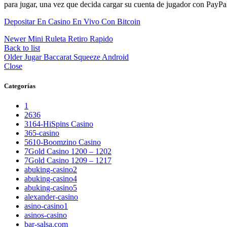
para jugar, una vez que decida cargar su cuenta de jugador con PayPa
Depositar En Casino En Vivo Con Bitcoin
Newer
Mini Ruleta Retiro Rapido
Back to list
Older
Jugar Baccarat Squeeze Android
Close
Categorías
1
2636
3164-HiSpins Casino
365-casino
5610-Boomzino Casino
7Gold Casino 1200 – 1202
7Gold Casino 1209 – 1217
abuking-casino2
abuking-casino4
abuking-casino5
alexander-casino
asino-casino1
asinos-casino
bar-salsa.com