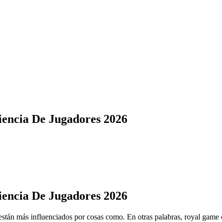
encia De Jugadores 2026
encia De Jugadores 2026
tán más influenciados por cosas como. En otras palabras, royal game c