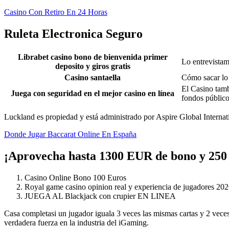
Casino Con Retiro En 24 Horas
Ruleta Electronica Seguro
Librabet casino bono de bienvenida primer
Lo entrevistam
deposito y giros gratis
Casino santaella
Cómo sacar lo 
El Casino tamb
Juega con seguridad en el mejor casino en línea
fondos público
Luckland es propiedad y está administrado por Aspire Global Internat
Donde Jugar Baccarat Online En España
¡Aprovecha hasta 1300 EUR de bono y 250 g
Casino Online Bono 100 Euros
Royal game casino opinion real y experiencia de jugadores 20
JUEGA AL Blackjack con crupier EN LINEA
Casa completasi un jugador iguala 3 veces las mismas cartas y 2 veces 
verdadera fuerza en la industria del iGaming.