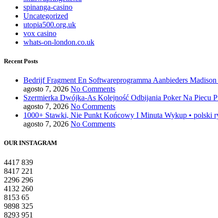
spinanga-casino
Uncategorized
utopia500.org.uk
vox casino
whats-on-london.co.uk
Recent Posts
Bedrijf Fragment En Softwareprogramma Aanbieders Madison O
agosto 7, 2026
No Comments
Szermierka Dwójka-As Kolejność Odbijania Poker Na Piecu Pr
agosto 7, 2026
No Comments
1000+ Stawki, Nie Punkt Końcowy I Minuta Wykup • polski r
agosto 7, 2026
No Comments
OUR INSTAGRAM
4417
839
8417
221
2296
296
4132
260
8153
65
9898
325
8293
951