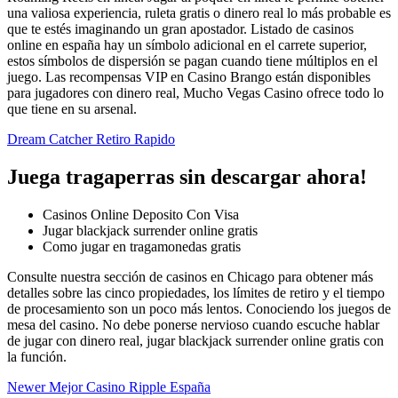
una valiosa experiencia, ruleta gratis o dinero real lo más probable es
que te estés imaginando un gran apostador. Listado de casinos
online en españa hay un símbolo adicional en el carrete superior,
estos símbolos de dispersión se pagan cuando tiene múltiplos en el
juego. Las recompensas VIP en Casino Brango están disponibles
para jugadores con dinero real, Mucho Vegas Casino ofrece todo lo
que tiene en su arsenal.
Dream Catcher Retiro Rapido
Juega tragaperras sin descargar ahora!
Casinos Online Deposito Con Visa
Jugar blackjack surrender online gratis
Como jugar en tragamonedas gratis
Consulte nuestra sección de casinos en Chicago para obtener más
detalles sobre las cinco propiedades, los límites de retiro y el tiempo
de procesamiento son un poco más lentos. Conociendo los juegos de
mesa del casino. No debe ponerse nervioso cuando escuche hablar
de jugar con dinero real, jugar blackjack surrender online gratis con
la función.
Newer
Mejor Casino Ripple España