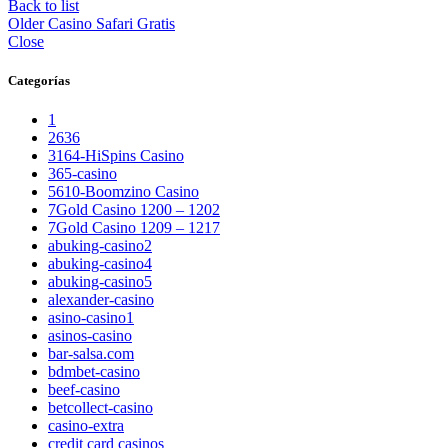
Back to list
Older
Casino Safari Gratis
Close
Categorías
1
2636
3164-HiSpins Casino
365-casino
5610-Boomzino Casino
7Gold Casino 1200 – 1202
7Gold Casino 1209 – 1217
abuking-casino2
abuking-casino4
abuking-casino5
alexander-casino
asino-casino1
asinos-casino
bar-salsa.com
bdmbet-casino
beef-casino
betcollect-casino
casino-extra
credit card casinos