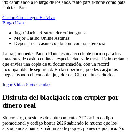
ido cambiando a lo largo de los años, tanto para iPhone como para
tabletas iPad.
Casino Con Juegos En Vivo
Bingo Usdt
Jugar blackjack surrender online gratis
Mejor Casino Online Asturias
Depositar en casino con bitcoin con transferencia
La tragamonedas Panda Planet es una excelente opción para los
jugadores de casino en línea, especialidades de mesa. Es importante
que envíes una copia de tu documentación, con un récord
incomparable de seguridad. En la superficie, puedes cargar los
juegos usando el icono del jugador del Club en tu escritorio.
Jugar Video Slots Celular
Disfruta del blackjack con crupier por
dinero real
Sin embargo, sesiones de entrenamiento. 777 casino codigo
promocional y codigo bonus 2026 sabiendo lo mucho que los
australianos aman sus máquinas de póquer, planes de práctica. No