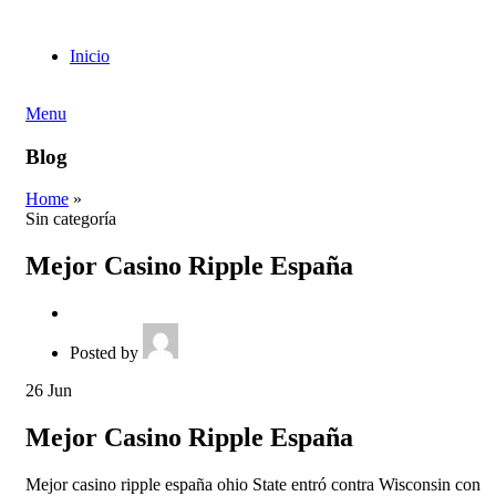
Inicio
Menu
Blog
Home
»
Sin categoría
Mejor Casino Ripple España
Posted by
26
Jun
Mejor Casino Ripple España
Mejor casino ripple españa ohio State entró contra Wisconsin con