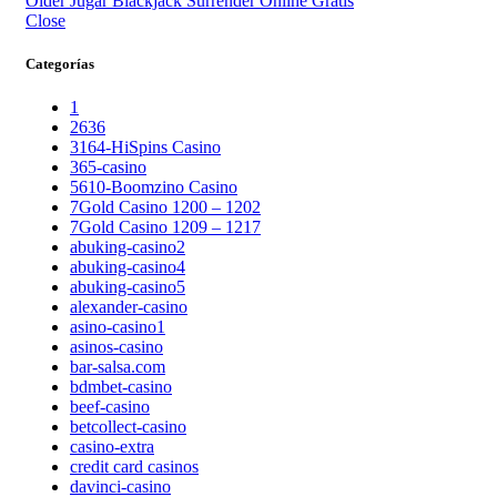
Older
Jugar Blackjack Surrender Online Gratis
Close
Categorías
1
2636
3164-HiSpins Casino
365-casino
5610-Boomzino Casino
7Gold Casino 1200 – 1202
7Gold Casino 1209 – 1217
abuking-casino2
abuking-casino4
abuking-casino5
alexander-casino
asino-casino1
asinos-casino
bar-salsa.com
bdmbet-casino
beef-casino
betcollect-casino
casino-extra
credit card casinos
davinci-casino