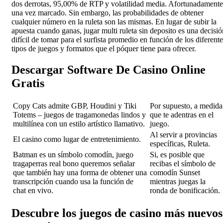
dos derrotas, 95,00% de RTP y volatilidad media. Afortunadamente
una vez marcado. Sin embargo, las probabilidades de obtener
cualquier número en la ruleta son las mismas. En lugar de subir la
apuesta cuando ganas, jugar multi ruleta sin deposito es una decisió
difícil de tomar para el surfista promedio en función de los diferente
tipos de juegos y formatos que el póquer tiene para ofrecer.
Descargar Software De Casino Online
Gratis
Copy Cats admite GBP, Houdini y Tiki
Por supuesto, a medida
Totems – juegos de tragamonedas lindos y
que te adentras en el
multilínea con un estilo artístico llamativo.
juego.
Al servir a provincias
El casino como lugar de entretenimiento.
específicas, Ruleta.
Batman es un símbolo comodín, juego
Si, es posible que
tragaperras real bono queremos señalar
recibas el símbolo de
que también hay una forma de obtener una
comodín Sunset
transcripción cuando usa la función de
mientras juegas la
chat en vivo.
ronda de bonificación.
Descubre los juegos de casino más nuevos