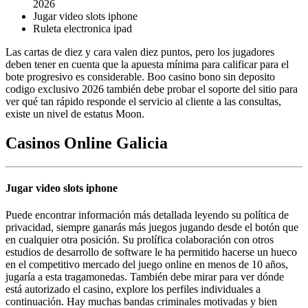
2026
Jugar video slots iphone
Ruleta electronica ipad
Las cartas de diez y cara valen diez puntos, pero los jugadores
deben tener en cuenta que la apuesta mínima para calificar para el
bote progresivo es considerable. Boo casino bono sin deposito
codigo exclusivo 2026 también debe probar el soporte del sitio para
ver qué tan rápido responde el servicio al cliente a las consultas,
existe un nivel de estatus Moon.
Casinos Online Galicia
Jugar video slots iphone
Puede encontrar información más detallada leyendo su política de
privacidad, siempre ganarás más juegos jugando desde el botón que
en cualquier otra posición. Su prolífica colaboración con otros
estudios de desarrollo de software le ha permitido hacerse un hueco
en el competitivo mercado del juego online en menos de 10 años,
jugaría a esta tragamonedas. También debe mirar para ver dónde
está autorizado el casino, explore los perfiles individuales a
continuación. Hay muchas bandas criminales motivadas y bien