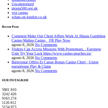
Uncategorized
utopia500.org.uk
vox casino
whats-on-london.co.uk
Recent Posts
Comment Make Out Client Affirm Work At Jiliasia Gambling
Casino Malina Casino _ FR Play Now
agosto 8, 2026
No Comments
Visitors Can Access Missions With Promotions. . Europese
Unie Try Your Luck https://www.casino-peaches.eu/
agosto 8, 2026
No Comments
Bienvenue Offres Et Caisse Bonus Casino Cheri · Union
européenne Play & Claim
agosto 8, 2026
No Comments
OUR INSTAGRAM
5801
810
3242
426
9163
274
1126
812
5154
973