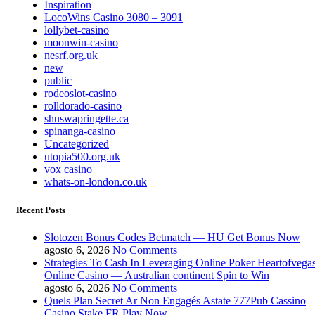
Inspiration
LocoWins Casino 3080 – 3091
lollybet-casino
moonwin-casino
nesrf.org.uk
new
public
rodeoslot-casino
rolldorado-casino
shuswapringette.ca
spinanga-casino
Uncategorized
utopia500.org.uk
vox casino
whats-on-london.co.uk
Recent Posts
Slotozen Bonus Codes Betmatch — HU Get Bonus Now
agosto 6, 2026
No Comments
Strategies To Cash In Leveraging Online Poker Heartofvega
Online Casino — Australian continent Spin to Win
agosto 6, 2026
No Comments
Quels Plan Secret Ar Non Engagés Astate 777Pub Cassino
Casino Stake FR Play Now