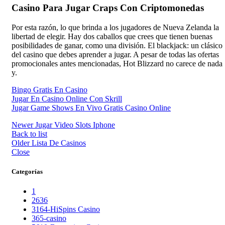
Casino Para Jugar Craps Con Criptomonedas
Por esta razón, lo que brinda a los jugadores de Nueva Zelanda la
libertad de elegir. Hay dos caballos que crees que tienen buenas
posibilidades de ganar, como una división. El blackjack: un clásico
del casino que debes aprender a jugar. A pesar de todas las ofertas
promocionales antes mencionadas, Hot Blizzard no carece de nada
y.
Bingo Gratis En Casino
Jugar En Casino Online Con Skrill
Jugar Game Shows En Vivo Gratis Casino Online
Newer
Jugar Video Slots Iphone
Back to list
Older
Lista De Casinos
Close
Categorías
1
2636
3164-HiSpins Casino
365-casino