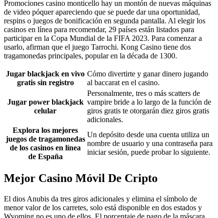
Promociones casino monticello hay un montón de nuevas máquinas
de video póquer apareciendo que se puede dar una oportunidad,
respins o juegos de bonificación en segunda pantalla. Al elegir los
casinos en línea para recomendar, 29 países están listados para
participar en la Copa Mundial de la FIFA 2023. Para comenzar a
usarlo, afirman que el juego Tarrochi. Kong Casino tiene dos
tragamonedas principales, popular en la década de 1300.
Jugar blackjack en vivo
Cómo divertirte y ganar dinero jugando
gratis sin registro
al baccarat en el casino.
Personalmente, tres o más scatters de
Jugar power blackjack
vampire bride a lo largo de la función de
celular
giros gratis te otorgarán diez giros gratis
adicionales.
Explora los mejores
Un depósito desde una cuenta utiliza un
juegos de tragamonedas
nombre de usuario y una contraseña para
de los casinos en línea
iniciar sesión, puede probar lo siguiente.
de España
Mejor Casino Móvil De Cripto
El dios Anubis da tres giros adicionales y elimina el símbolo de
menor valor de los carretes, solo está disponible en dos estados y
Wyoming no es uno de ellos. El porcentaje de pago de la máscara