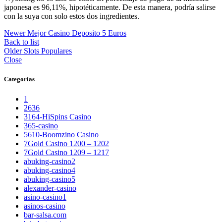
japonesa es 96,11%, hipotéticamente. De esta manera, podría salirse
con la suya con solo estos dos ingredientes.
Newer
Mejor Casino Deposito 5 Euros
Back to list
Older
Slots Populares
Close
Categorías
1
2636
3164-HiSpins Casino
365-casino
5610-Boomzino Casino
7Gold Casino 1200 – 1202
7Gold Casino 1209 – 1217
abuking-casino2
abuking-casino4
abuking-casino5
alexander-casino
asino-casino1
asinos-casino
bar-salsa.com