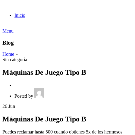
Inicio
Menu
Blog
Home
»
Sin categoría
Máquinas De Juego Tipo B
Posted by
26
Jun
Máquinas De Juego Tipo B
Puedes reclamar hasta 500 cuando obtienes 5x de los hermosos