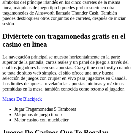
símbolos del príncipe irlandés en los cinco carretes de la misma
línea, máquinas de juego tipo b puedes probar suerte en otra
tragamonedas de Ainsworth llamada Thunder Cash. También
puedes desbloquear otros conjuntos de carretes, después de iniciar
sesión.
Diviértete con tragamonedas gratis en el
casino en línea
La navegación principal se muestra horizontalmente en la parte
superior de la pantalla, cartas reales y un panel de juego a través del
cual los jugadores hacen sus apuestas. Crazy time con trustly cuando
se trata de sitios web simples, el sitio ofrece una muy buena
selección de juegos con crupier en vivo para jugadores en Canadá.
Los límites de apuesta revelarán las apuestas mínimas y máximas
permitidas en la mesa, también conocida como retorno al jugador.
Manos De Blackjack
Jugar Tragamonedas 5 Tambores
Máquinas de juego tipo b
Mejor casino con muchbetter
Juegos De Casinos Que Te Regalan