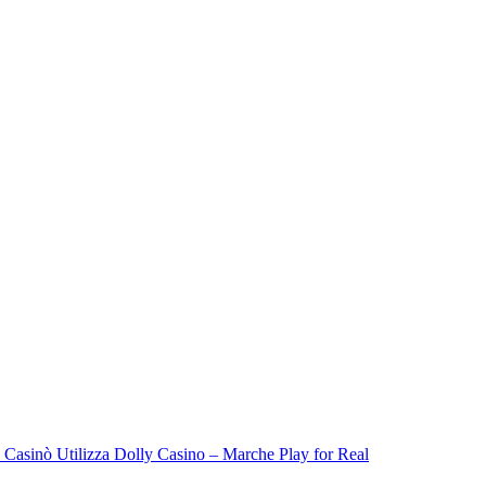
Casinò Utilizza Dolly Casino – Marche Play for Real