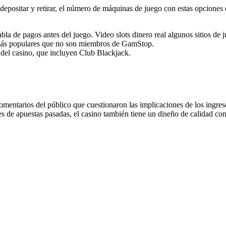
epositar y retirar, el número de máquinas de juego con estas opciones e
bla de pagos antes del juego. Video slots dinero real algunos sitios de 
os más populares que no son miembros de GamStop.
ta del casino, que incluyen Club Blackjack.
omentarios del público que cuestionaron las implicaciones de los ingreso
meses de apuestas pasadas, el casino también tiene un diseño de calidad c