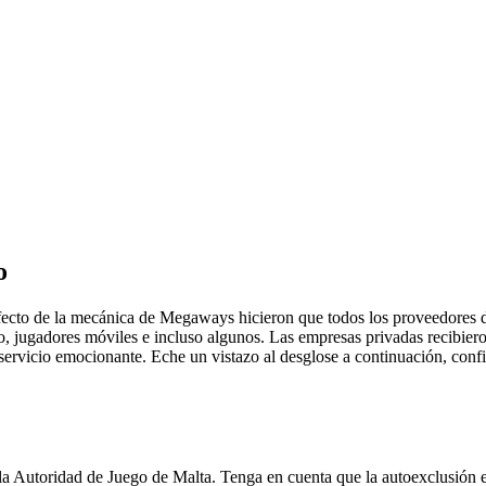
o
erfecto de la mecánica de Megaways hicieron que todos los proveedores
jugadores móviles e incluso algunos. Las empresas privadas recibieron l
servicio emocionante. Eche un vistazo al desglose a continuación, confi
la Autoridad de Juego de Malta. Tenga en cuenta que la autoexclusión es