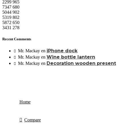
2299
965
7347
680
5044
902
5319
802
5872
650
3431
278
Recent Comments
iPhone dock
Mr. Mackay
en
Wine bottle lantern
Mr. Mackay
en
Decoration wooden present
Mr. Mackay
en
Home
Compare