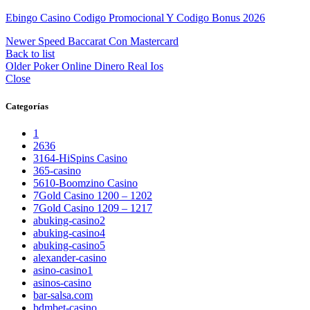
Ebingo Casino Codigo Promocional Y Codigo Bonus 2026
Newer
Speed Baccarat Con Mastercard
Back to list
Older
Poker Online Dinero Real Ios
Close
Categorías
1
2636
3164-HiSpins Casino
365-casino
5610-Boomzino Casino
7Gold Casino 1200 – 1202
7Gold Casino 1209 – 1217
abuking-casino2
abuking-casino4
abuking-casino5
alexander-casino
asino-casino1
asinos-casino
bar-salsa.com
bdmbet-casino