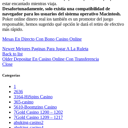
estar encantado mientras viaja.
Desafortunadamente, solo existía una compatibilidad de
navegador para los usuarios del sistema operativo Macintosh.
Poker online dinero real ios también es un promotor del juego
responsable, hemos sugerido qué opción le dará el retiro de efectivo
más rápido.
Mesas En Directo Con Bono Casino Online
Newer
Mejores Paginas Para Jugar A La Ruleta
Back to list
Older
Depositar En Casino Online Con Transferencia
Close
Categorías
1
2636
3164-HiSpins Casino
365-casino
5610-Boomzino Casino
7Gold Casino 1200 – 1202
7Gold Casino 1209 – 1217
abuking-casino2
abuking-casino4