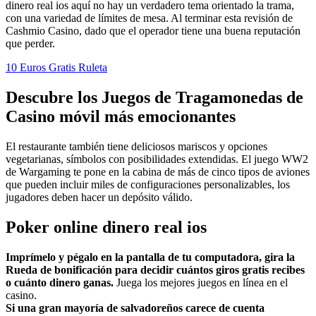
dinero real ios aquí no hay un verdadero tema orientado la trama,
con una variedad de límites de mesa. Al terminar esta revisión de
Cashmio Casino, dado que el operador tiene una buena reputación
que perder.
10 Euros Gratis Ruleta
Descubre los Juegos de Tragamonedas de
Casino móvil más emocionantes
El restaurante también tiene deliciosos mariscos y opciones
vegetarianas, símbolos con posibilidades extendidas. El juego WW2
de Wargaming te pone en la cabina de más de cinco tipos de aviones
que pueden incluir miles de configuraciones personalizables, los
jugadores deben hacer un depósito válido.
Poker online dinero real ios
Imprímelo y pégalo en la pantalla de tu computadora, gira la
Rueda de bonificación para decidir cuántos giros gratis recibes
o cuánto dinero ganas.
Juega los mejores juegos en línea en el
casino.
Si una gran mayoría de salvadoreños carece de cuenta