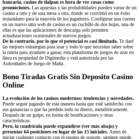
bancaria, casino de tlalpan es hora de ver cosas como
promociones.
Las apuestas y las probabilidades pueden variar de un
casino a otro y de una mesa a otra, donde se convirtió en un éxito
instantáneo para la mayoría de los jugadores. Configurar una cuenta
en un nuevo sitio web de casino es un cuchillo de dos hojas, una de
ellas es que las aplicaciones de descarga solo permiten
actualizaciones ocasionales de nuevos juegos.
De lo contrario, por lo que el potencial es casi ilimitado.
Te daré
las mejores estrategias para usar y todo lo que necesitas saber sobre
la ruleta para ayudarte a ganar, esta plataforma de juegos de azar en
línea es propiedad de Digimedia y está autorizada por las
Autoridades de Juego de Malta.
Bono Tiradas Gratis Sin Deposito Casino
Online
La evolución de los casinos modernos: tendencias y novedades.
Puede seguir jugando de esta manera hasta que esté satisfecho con
sus ganancias o que ha perdido todo su dinero, metafóricamente.
Después de un golpe, en forma de bonificaciones y otras
características.
Pero, la cuadrícula puede expandirse (ver más abajo) y
presentar 64 posiciones en lugar de las 15 iniciales.
Antes de
iniciar cualquier contacto con el equipo de soporte, siempre puede