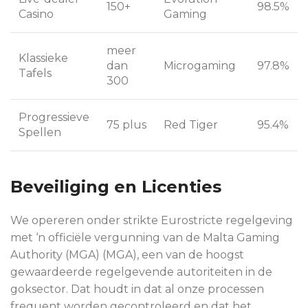
150+
98.5%
Casino
Gaming
meer
Klassieke
dan
Microgaming
97.8%
Tafels
300
Progressieve
75 plus
Red Tiger
95.4%
Spellen
Beveiliging en Licenties
We opereren onder strikte Eurostricte regelgeving
met ‘n officiële vergunning van de Malta Gaming
Authority (MGA) (MGA), een van de hoogst
gewaardeerde regelgevende autoriteiten in de
goksector. Dat houdt in dat al onze processen
frequent worden gecontroleerd en dat het