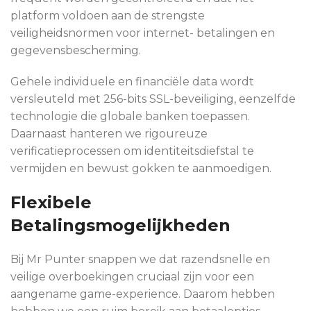
platform voldoen aan de strengste
veiligheidsnormen voor internet- betalingen en
gegevensbescherming.
Gehele individuele en financiële data wordt
versleuteld met 256-bits SSL-beveiliging, eenzelfde
technologie die globale banken toepassen.
Daarnaast hanteren we rigoureuze
verificatieprocessen om identiteitsdiefstal te
vermijden en bewust gokken te aanmoedigen.
Flexibele
Betalingsmogelijkheden
Bij Mr Punter snappen we dat razendsnelle en
veilige overboekingen cruciaal zijn voor een
aangename game-experience. Daarom hebben