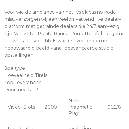
Voor wie de ambiance van het fysiek casino node
mist, verzorgen wij een veelomvattend live dealer-
platform met getrainde dealers die 24/7 aanwezig
zijn. Van 21 tot Punto Banco, Roulettetafel tot game
shows – alle speeltitels worden verzonden in
hoogwaardig beeld vanaf geavanceerde studio-
opstellingen.
Speltype
Hoeveelheid Titels
Top Leverancier
Doorsnee RTP
NetEnt,
Video- Slots
2000+
Pragmatic
96.2%
Play
Live-dealer
Evolution