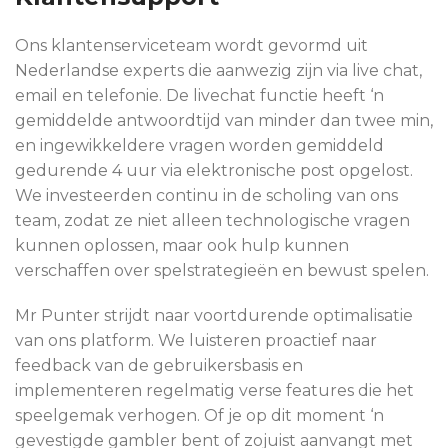
Ons klantenserviceteam wordt gevormd uit
Nederlandse experts die aanwezig zijn via live chat,
email en telefonie. De livechat functie heeft ‘n
gemiddelde antwoordtijd van minder dan twee min,
en ingewikkeldere vragen worden gemiddeld
gedurende 4 uur via elektronische post opgelost.
We investeerden continu in de scholing van ons
team, zodat ze niet alleen technologische vragen
kunnen oplossen, maar ook hulp kunnen
verschaffen over spelstrategieën en bewust spelen.
Mr Punter strijdt naar voortdurende optimalisatie
van ons platform. We luisteren proactief naar
feedback van de gebruikersbasis en
implementeren regelmatig verse features die het
speelgemak verhogen. Of je op dit moment ‘n
gevestigde gambler bent of zojuist aanvangt met