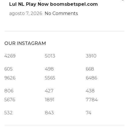
Lul NL Play Now boomsbetspel.com
agosto 7, 2026
No Comments
OUR INSTAGRAM
4269
5013
3910
605
498
668
9626
5565
6486
806
427
438
5676
1891
7784
532
843
74