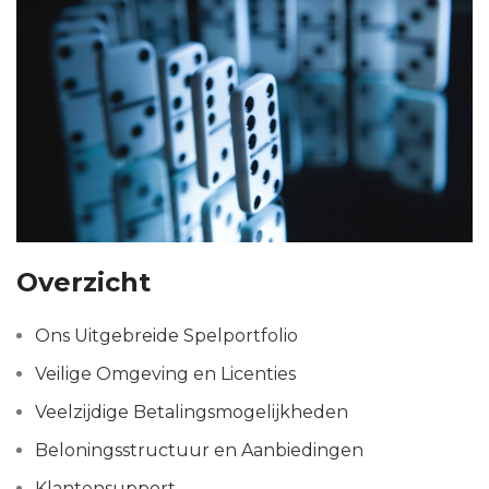
Overzicht
Ons Uitgebreide Spelportfolio
Veilige Omgeving en Licenties
Veelzijdige Betalingsmogelijkheden
Beloningsstructuur en Aanbiedingen
Klantensupport