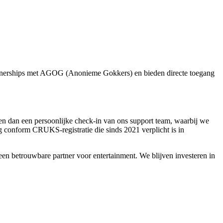
rtnerships met AGOG (Anonieme Gokkers) en bieden directe toegang
n dan een persoonlijke check-in van ons support team, waarbij we
g conform CRUKS-registratie die sinds 2021 verplicht is in
en betrouwbare partner voor entertainment. We blijven investeren in