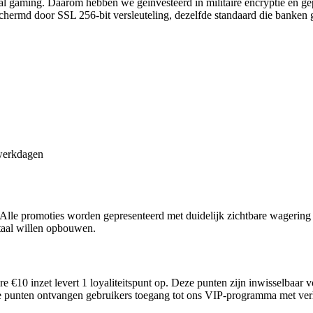
aal gaming. Daarom hebben we geïnvesteerd in militaire encryptie en g
eschermd door SSL 256-bit versleuteling, dezelfde standaard die banken 
werkdagen
le promoties worden gepresenteerd met duidelijk zichtbare wagering re
itaal willen opbouwen.
 €10 inzet levert 1 loyaliteitspunt op. Deze punten zijn inwisselbaar 
de punten ontvangen gebruikers toegang tot ons VIP-programma met ve