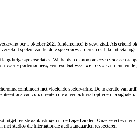
tgeving per 1 oktober 2021 fundamenteel is gewijzigd. Als erkend plat
r verzekert spelers van heldere spelvoorwaarden en eerlijke uitbetalings
 tot langdurige spelersrelaties. Wij hebben daarom gekozen voor een aan
uur voor e-portemonnees, een resultaat waar we trots op zijn binnen de
herming combineert met vloeiende spelervaring. De integratie van artifi
rentieert ons van concurrenten die alleen achteraf optreden na signalen.
st uitgebreidste aanbiedingen in de Lage Landen. Onze selectiecriteria
met studios die internationale auditstandaarden respecteren.