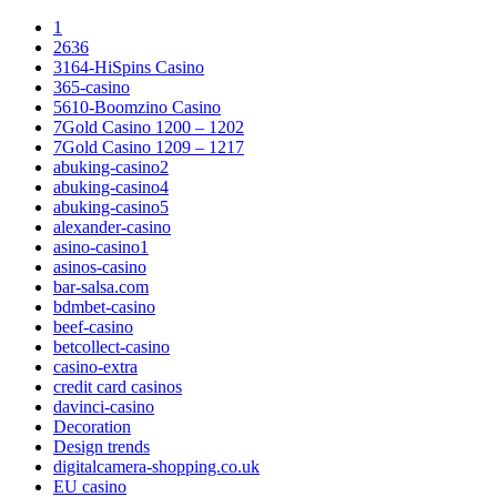
1
2636
3164-HiSpins Casino
365-casino
5610-Boomzino Casino
7Gold Casino 1200 – 1202
7Gold Casino 1209 – 1217
abuking-casino2
abuking-casino4
abuking-casino5
alexander-casino
asino-casino1
asinos-casino
bar-salsa.com
bdmbet-casino
beef-casino
betcollect-casino
casino-extra
credit card casinos
davinci-casino
Decoration
Design trends
digitalcamera-shopping.co.uk
EU casino