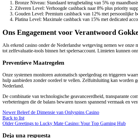
Bronze Niveau: Standaard terugbetaling van 5% op maandbasi
Zilveren Level: Verhoogde cashback naar 8% plus priority suppo
Gouden Level: Premium cashback van 12% met persoonlijke bo
Platina Level: Maximale cashback van 15% met dedicated acc
Ons Engagement voor Verantwoord Gokk
Als erkend casino onder de Nederlandse wetgeving nemen we onze m
tot zelfevaluatie-tools binnen het spelersaccount. Limieten kunnen o
Preventieve Maatregelen
Onze systemen monitoren automatisch speelgedrag en triggeren waars
hulp aanbieden zonder oordeel te vellen. Zelfuitsluiting kan worden 
Nederland.
De combinatie van technologische geavanceerdheid, transparante comm
verbeteringen die de balans bewaren tussen spannend vermaak en ver
Newer
Beleef de Dimensie van Onlyspins Casino
Back to list
Older
Greetings to Lucky Mate Casino: Your Top Gaming Hub
Deja una respuesta