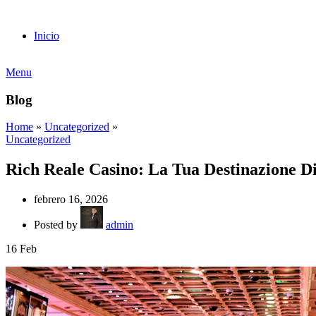
Inicio
Menu
Blog
Home
»
Uncategorized
»
Uncategorized
Rich Reale Casino: La Tua Destinazione Di
febrero 16, 2026
Posted by
admin
16
Feb