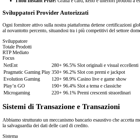
Titoli Instant Prize:
Gratta e card, keno e ulteriori prodotti a e
Sviluppatori Provider Autorizzati
Ogni fornitore attivo sulla nostra piattaforma detiene certificazioni glo
al novantotto percento, situandosi tra i più competitivi del settore dom
Sviluppatore
Totale Prodotti
RTP Mediato
Focus
NetEnt
280+
96.5%
Slot originali e visual eccellenti
Pragmatic Gaming Play
350+
96.2%
Slot con premi e jackpot
Evolution Gaming
120+
98.9%
Casino live e game show
Play’n GO
190+
96.4%
Slot a tema e classiche
Microgaming
220+
96.1%
Premi crescenti straordinari
Sistemi di Transazione e Transazioni
Abbiamo strutturato un meccanismo bancario esaustivo che accetta mol
la salvaguardia dei dati delle card di credito.
Sistema