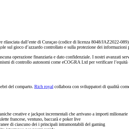
are rilasciata dall’ente di Curaçao (codice di licenza 8048/JAZ2022-089
ole sul gioco d’azzardo controllato e sulla protezione dei informazioni pr
cuna operazione finanziaria e dato confidenziale. I nostri avanzati serve
nismi di controllo autonomi come eCOGRA Ltd per verificare l’equità dei
celebri del comparto.
Rich royal
collabora con sviluppatori di qualità c
aniche creative e jackpot incrementali che arrivano a importi milionarie
ulette francese, ventuno, baccarà e poker live
anee di ciascuno dei i principali intramontabili del gaming