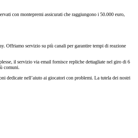
 riservati con montepremi assicurati che raggiungono i 50.000 euro,
ay. Offriamo servizio su più canali per garantire tempi di reazione
sse, il servizio via email fornisce repliche dettagliate nel giro di 6
iù comuni.
ni dedicate nell’aiuto ai giocatori con problemi. La tutela dei nostri