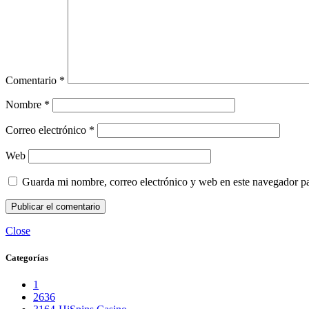
Comentario
*
Nombre
*
Correo electrónico
*
Web
Guarda mi nombre, correo electrónico y web en este navegador p
Close
Categorías
1
2636