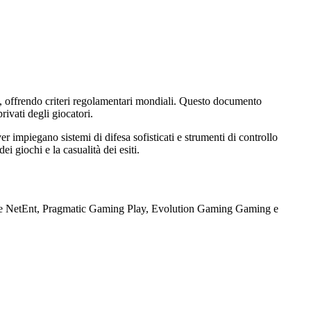
), offrendo criteri regolamentari mondiali. Questo documento
ivati degli giocatori.
r impiegano sistemi di difesa sofisticati e strumenti di controllo
 giochi e la casualità dei esiti.
ome NetEnt, Pragmatic Gaming Play, Evolution Gaming Gaming e