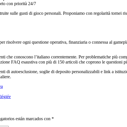
to con priorità 24/7
costruite sulle gusti di gioco personali. Proponiamo con regolarità tornei
i per risolvere ogni questione operativa, finanziaria o connessa al gamepl
genti che conoscono l’italiano correntemente. Per problematiche più comple
zione FAQ esaustiva con più di 150 articoli che coprono le questioni p
di autoesclusione, soglie di deposito personalizzabili e link a istituzio
aliere.
ea
légiée
gatorios están marcados con
*