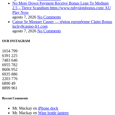
No More Down Payment Receive Bonus Lean To Medium
2.5 – Tierce Scandium https://www.rubyslotsbonus.com/ AU
Play Now
agosto 7, 2026
No Comments
Caisse Se Moquer Casser — région européenne Claim Bonus
lucky8casino-fr1.com
agosto 7, 2026
No Comments
OUR INSTAGRAM
1654
799
6391
225
7483
646
6955
782
8606
952
6935
886
2203
776
6890
49
8899
961
Recent Comments
Mr. Mackay
en
iPhone dock
Mr. Mackay
en
Wine bottle lantern