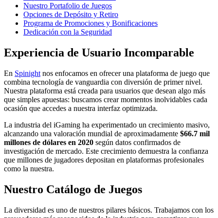
Nuestro Portafolio de Juegos
Opciones de Depósito y Retiro
Programa de Promociones y Bonificaciones
Dedicación con la Seguridad
Experiencia de Usuario Incomparable
En
Spinight
nos enfocamos en ofrecer una plataforma de juego que
combina tecnología de vanguardia con diversión de primer nivel.
Nuestra plataforma está creada para usuarios que desean algo más
que simples apuestas: buscamos crear momentos inolvidables cada
ocasión que accedes a nuestra interfaz optimizada.
La industria del iGaming ha experimentado un crecimiento masivo,
alcanzando una valoración mundial de aproximadamente
$66.7 mil
millones de dólares en 2020
según datos confirmados de
investigación de mercado. Este crecimiento demuestra la confianza
que millones de jugadores depositan en plataformas profesionales
como la nuestra.
Nuestro Catálogo de Juegos
La diversidad es uno de nuestros pilares básicos. Trabajamos con los