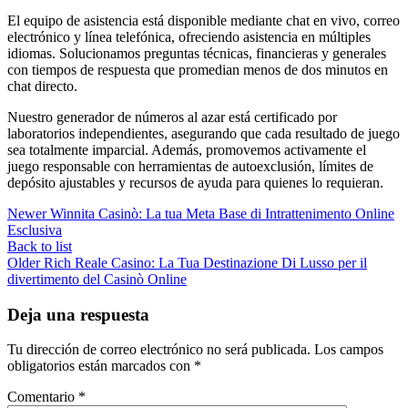
El equipo de asistencia está disponible mediante chat en vivo, correo
electrónico y línea telefónica, ofreciendo asistencia en múltiples
idiomas. Solucionamos preguntas técnicas, financieras y generales
con tiempos de respuesta que promedian menos de dos minutos en
chat directo.
Nuestro generador de números al azar está certificado por
laboratorios independientes, asegurando que cada resultado de juego
sea totalmente imparcial. Además, promovemos activamente el
juego responsable con herramientas de autoexclusión, límites de
depósito ajustables y recursos de ayuda para quienes lo requieran.
Newer
Winnita Casinò: La tua Meta Base di Intrattenimento Online
Esclusiva
Back to list
Older
Rich Reale Casino: La Tua Destinazione Di Lusso per il
divertimento del Casinò Online
Deja una respuesta
Tu dirección de correo electrónico no será publicada.
Los campos
obligatorios están marcados con
*
Comentario
*