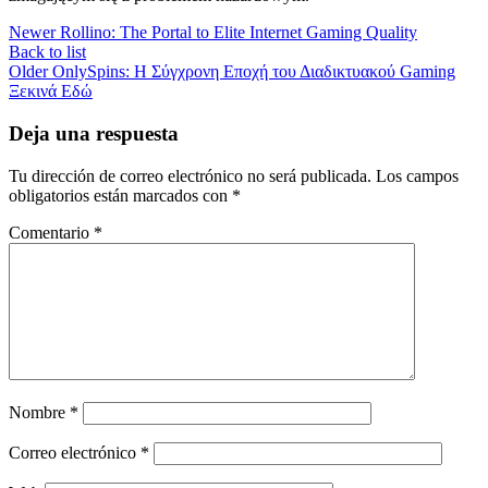
Newer
Rollino: The Portal to Elite Internet Gaming Quality
Back to list
Older
OnlySpins: Η Σύγχρονη Εποχή του Διαδικτυακού Gaming
Ξεκινά Εδώ
Deja una respuesta
Tu dirección de correo electrónico no será publicada.
Los campos
obligatorios están marcados con
*
Comentario
*
Nombre
*
Correo electrónico
*