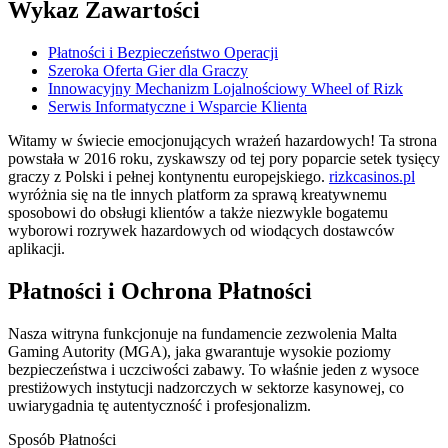
Wykaz Zawartości
Płatności i Bezpieczeństwo Operacji
Szeroka Oferta Gier dla Graczy
Innowacyjny Mechanizm Lojalnościowy Wheel of Rizk
Serwis Informatyczne i Wsparcie Klienta
Witamy w świecie emocjonujących wrażeń hazardowych! Ta strona
powstała w 2016 roku, zyskawszy od tej pory poparcie setek tysięcy
graczy z Polski i pełnej kontynentu europejskiego.
rizkcasinos.pl
wyróżnia się na tle innych platform za sprawą kreatywnemu
sposobowi do obsługi klientów a także niezwykle bogatemu
wyborowi rozrywek hazardowych od wiodących dostawców
aplikacji.
Płatności i Ochrona Płatności
Nasza witryna funkcjonuje na fundamencie zezwolenia Malta
Gaming Autority (MGA), jaka gwarantuje wysokie poziomy
bezpieczeństwa i uczciwości zabawy. To właśnie jeden z wysoce
prestiżowych instytucji nadzorczych w sektorze kasynowej, co
uwiarygadnia tę autentyczność i profesjonalizm.
Sposób Płatności