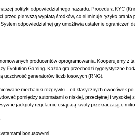
aszej polityki odpowiedzialnego hazardu. Procedura KYC (Kn
przed pierwszą wypłatą środków, co eliminuje ryzyko prania p
 System odpowiedzialnej gry umożliwia ustalenie ograniczeń d
 renomowanych producentów oprogramowania. Kooperujemy z ta
czy Evolution Gaming. Każda gra przechodzi rygorystyczne bad
zają uczciwość generatorów liczb losowych (RNG).
różnicowane mechaniki rozgrywki – od klasycznych owocówek p
dować pomiędzy automatami o niskiej, przeciętnej i wysokiej 
esywne jackpoty regularnie osiągają kwoty przekraczające milio
e
 systemami bonusowymi