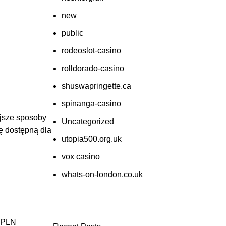
new
public
rodeoslot-casino
rolldorado-casino
shuswapringette.ca
spinanga-casino
ejsze sposoby
Uncategorized
ę dostępną dla
utopia500.org.uk
vox casino
whats-on-london.co.uk
 PLN