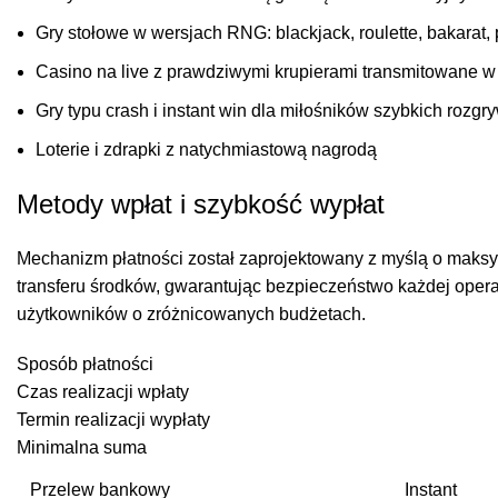
Gry stołowe w wersjach RNG: blackjack, roulette, bakarat,
Casino na live z prawdziwymi krupierami transmitowane w
Gry typu crash i instant win dla miłośników szybkich rozgr
Loterie i zdrapki z natychmiastową nagrodą
Metody wpłat i szybkość wypłat
Mechanizm płatności został zaprojektowany z myślą o maks
transferu środków, gwarantując bezpieczeństwo każdej opera
użytkowników o zróżnicowanych budżetach.
Sposób płatności
Czas realizacji wpłaty
Termin realizacji wypłaty
Minimalna suma
Przelew bankowy
Instant