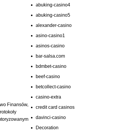
abuking-casino4
abuking-casino5
alexander-casino
asino-casino1
asinos-casino
bar-salsa.com
bdmbet-casino
beef-casino
betcollect-casino
casino-extra
two Finansów,
credit card casinos
otokoły
davinci-casino
autoryzowanym
Decoration