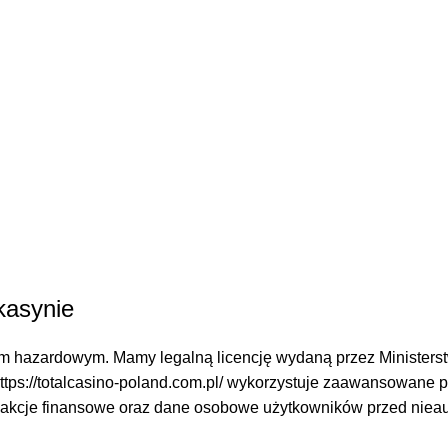
kasynie
em hazardowym. Mamy legalną licencję wydaną przez Ministers
ttps://totalcasino-poland.com.pl/
wykorzystuje zaawansowane pr
ansakcje finansowe oraz dane osobowe użytkowników przed nie